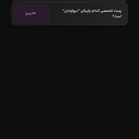
پست تخصصی کدام بازیکن "دروازه‌بان"
34 پاسخ
است؟