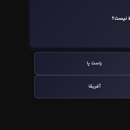
ط نیست؟
راست پا
آفریقا