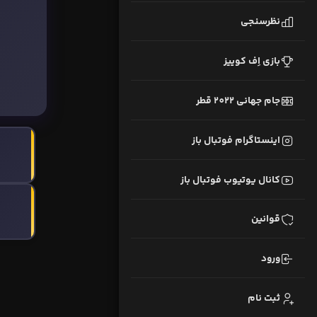
نظرسنجی
بازی اِف کوییز
جام جهانی 2022 قطر
اینستاگرام فوتبال باز
کانال یوتیوب فوتبال باز
قوانین
ورود
ثبت نام