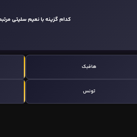
کدام گزینه با نعیم سلیتی مرتب
هافبک
تونس