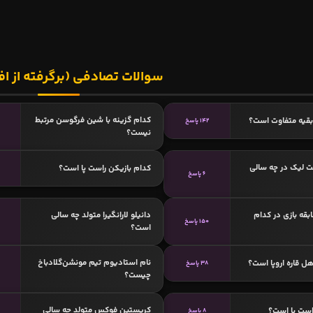
سوالات تصادفی (برگرفته از اف
کدام گزینه با شین فرگوسن مرتبط
 بقیه متفاوت است؟
142 پاسخ
نیست؟
ت لیک در چه سالی
کدام بازیکن راست پا است؟
6 پاسخ
بقه بازی در کدام
دانیلو لارانگیرا متولد چه سالی
150 پاسخ
است؟
نام استادیوم تیم مونشن‌گلادباخ
ل قاره اروپا است؟
38 پاسخ
چیست؟
کریستین فوکس متولد چه سالی
است پا است؟
8 پاسخ