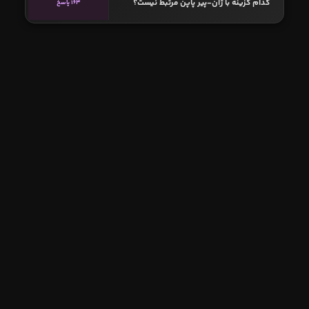
کدام گزینه با ژان-پیر پاپن مرتبط نیست؟
163 پاسخ