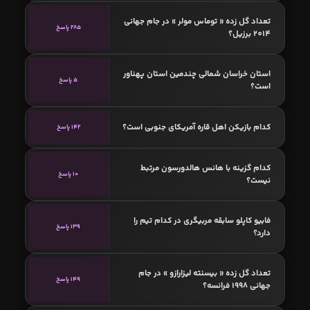
تعداد گل زده « توماس مولر » در جام جهانی
285 پاسخ
2014 برزیل؟
استان خراسان شمالی چندمین استان پهناور
5 پاسخ
است؟
کدام بازیکن اهل قاره آمریکای جنوبی است؟
142 پاسخ
کدام گزینه با هانس هالدورسون مرتبط
10 پاسخ
نیست؟
فابیو کاپلو سابقه مربیگری در کدام تیم را
139 پاسخ
دارد؟
تعداد گل زده « بیسنته لیزارازو » در جام
149 پاسخ
جهانی 1998 فرانسه؟