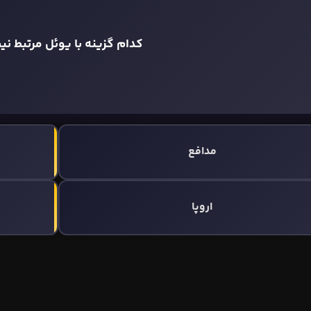
کدام گزینه با یوئل مرتبط ن
مدافع
اروپا