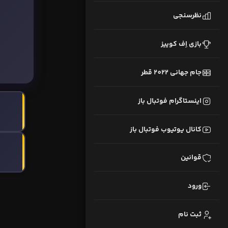
نظرسنجی
بازی اِف کوییز
جام جهانی 2022 قطر
اینستاگرام فوتبال باز
کانال یوتیوب فوتبال باز
قوانین
ورود
ثبت نام