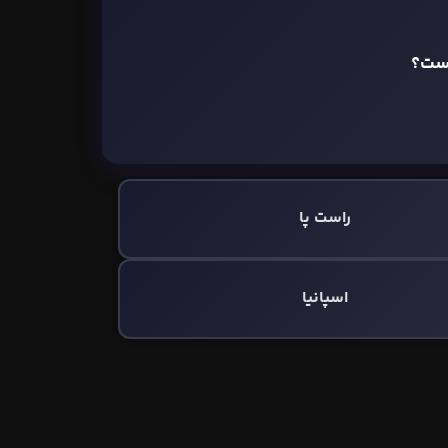
یست؟
راست پا
اسپانیا