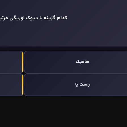
کدام گزینه با دیوک اوریگی مرت
هافبک
راست پا