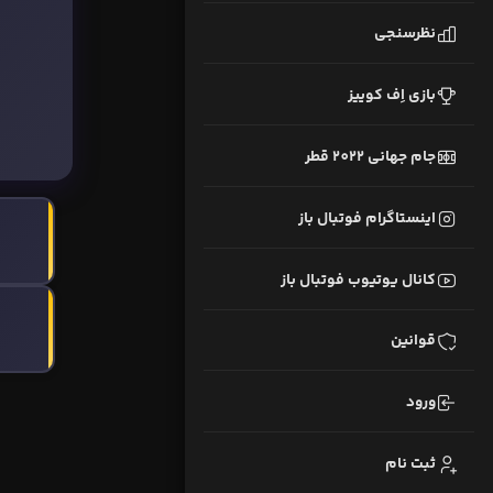
نظرسنجی
بازی اِف کوییز
جام جهانی 2022 قطر
اینستاگرام فوتبال باز
کانال یوتیوب فوتبال باز
قوانین
ورود
ثبت نام