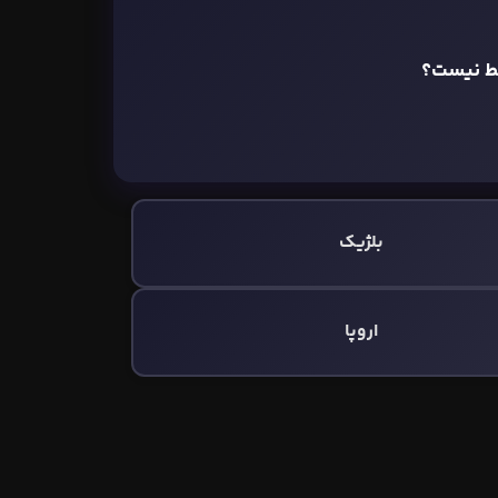
بط نیست؟
بلژیک
اروپا