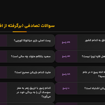
سوالات تصادفی (برگرفته از اف
علق به کدام کشور
پست اصلی بازی جیانلوکا کورچی؟
149 پاسخ
ل قاره اروپا نیست؟
سعید بلکالم متولد چه سالی است؟
146 پاسخ
 انته ربیچ » در جام
ملیت کدام بازیکن صحیح است؟
178 پاسخ
کدام زنبور با تزریق زهر به مغز
یکن اشتباه است؟
10 پاسخ
سوسک آن را به بردگی خود در
می‌آورد؟