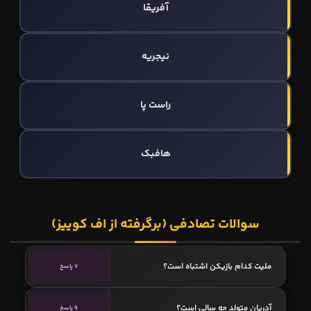
آفریقا
نیجریه
راست پا
هافبک
سوالات تصادفی (برگرفته از اف کوییز)
ملیت کدام بازیکن اشتباه است؟
7 پاسخ
آدریان متولد چه سالی است؟
9 پاسخ