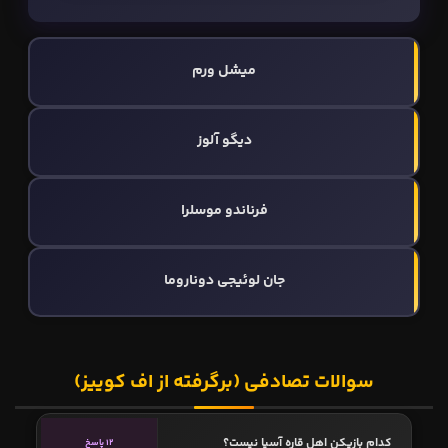
میشل ورم
دیگو آلوز
فرناندو موسلرا
جان لوئیجی دوناروما
سوالات تصادفی (برگرفته از اف کوییز)
کدام بازیکن اهل قاره آسیا نیست؟
12 پاسخ