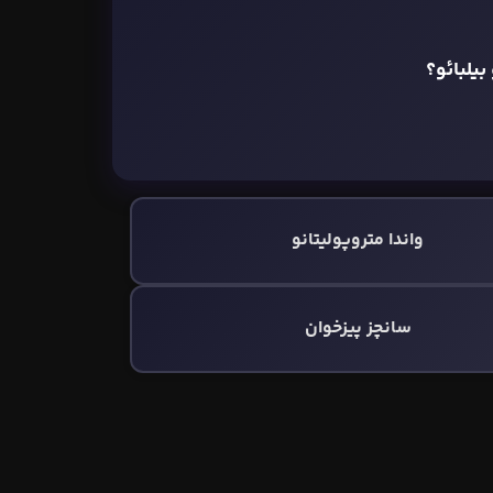
یلبائو؟
واندا متروپولیتانو
سانچز پیزخوان