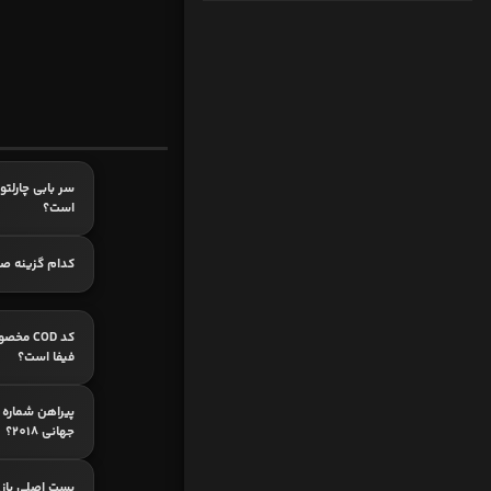
سر بابی چارلتو
است؟
کدام گزینه ص
کد COD 
فیفا است؟
جهانی 2018؟
پست اصلی باز