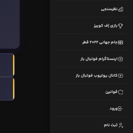
نظرسنجی
بازی اِف کوییز
جام جهانی 2022 قطر
اینستاگرام فوتبال باز
کانال یوتیوب فوتبال باز
قوانین
ورود
ثبت نام