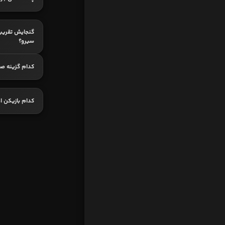
گنجایش تقریب
سیرو؟
کدام گزینه ص
کدام بازیکن اه