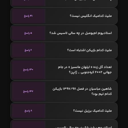
ملیت کدامیک انگلیس نیست؟
41 پاسخ
استادیوم ام‌بومبل در چه سالی تاسیس شد؟
5 پاسخ
ملیت کدام بازیکن اشتباه است؟
6 پاسخ
تعداد گل زده « ایلهان مانسیز » در جام
130 پاسخ
جهانی 2002 کره‌جنوبی _ ژاپن؟
شاهین عباسیان در فصل 1397/98 بازیکن
147 پاسخ
کدام تیم بود؟
ملیت کدامیک برزیل نیست؟
8 پاسخ
استادیوم پراید پارک در چه سالی تاسیس