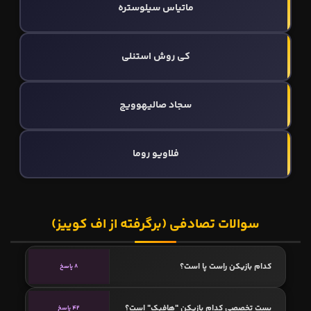
ماتیاس سیلوستره
کی روش استنلی
سجاد صالیهوویچ
فلاویو روما
سوالات تصادفی (برگرفته از اف کوییز)
کدام بازیکن راست پا است؟
8 پاسخ
پست تخصصی کدام بازیکن "هافبک" است؟
42 پاسخ