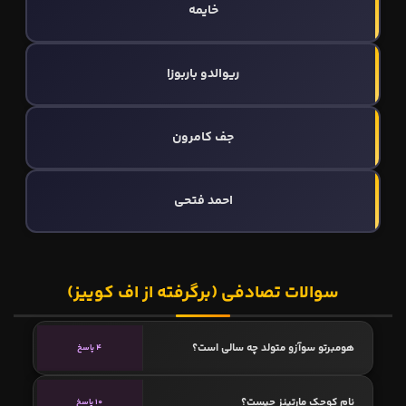
خایمه
ریوالدو باربوزا
جف کامرون
احمد فتحی
سوالات تصادفی (برگرفته از اف کوییز)
هومبرتو سوآزو متولد چه سالی است؟
4 پاسخ
نام کوچک مارتینز چیست؟
10 پاسخ