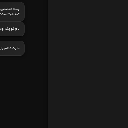
پست تخصصی ک
"مدافع" است؟
نام کوچک اوس
ملیت کدام باز