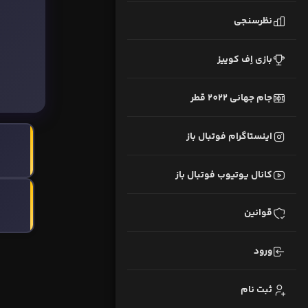
نظرسنجی
بازی اِف کوییز
جام جهانی 2022 قطر
اینستاگرام فوتبال باز
کانال یوتیوب فوتبال باز
قوانین
ورود
ثبت نام