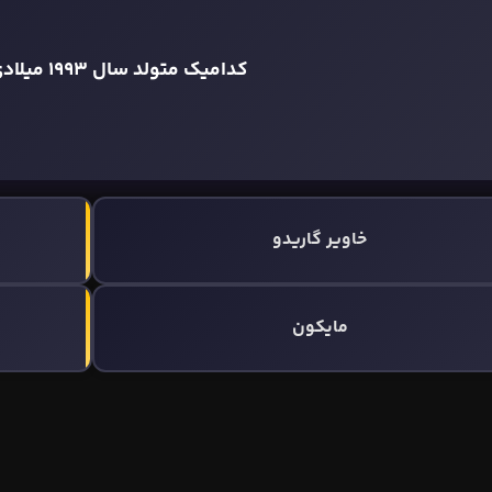
کدامیک متولد سال 1993 میلادی است؟
خاویر گاريدو
مایکون