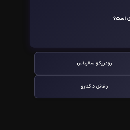
رودریگو سالیناس
رافائل د گنارو