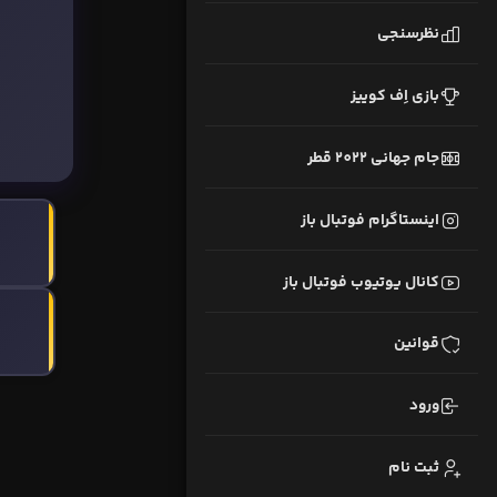
نظرسنجی
بازی اِف کوییز
جام جهانی 2022 قطر
اینستاگرام فوتبال باز
کانال یوتیوب فوتبال باز
قوانین
ورود
ثبت نام