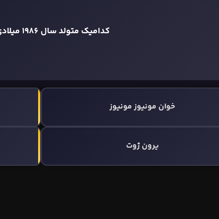
کدامیک متولد سال 1986 میلادی است؟
خوان مونیوز مونیوز
یرون ژوت