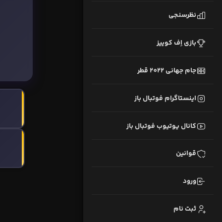
نظرسنجی
بازی اِف کوییز
جام جهانی 2022 قطر
اینستاگرام فوتبال باز
کانال یوتیوب فوتبال باز
قوانین
ورود
ثبت نام