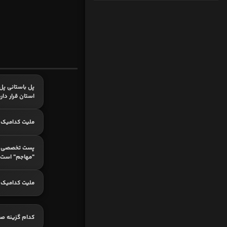
پل باستانی پل
استان قرار دار
ملیت کدامیک ا
پست تخصصی ک
"مهاجم" است؟
ملیت کدامیک 
کدام گزینه ص