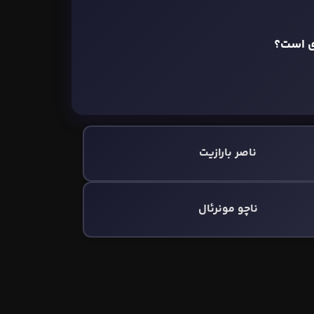
ناصر بارازیت
ناچو مونرئال