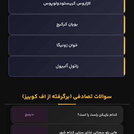
لازاروس کریستودولوپوس
بویان کرکیچ
خوان زونیگا
رائول آلبیول
سوالات تصادفی (برگرفته از اف کوییز)
کدام بازیکن راست پا است؟
10 پاسخ
مانی پلو سمنانی غذای سنتی کدام شهر