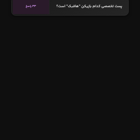
پست تخصصی کدام بازیکن "هافبک" است؟
33 پاسخ