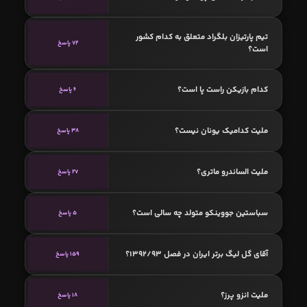
تیم پارتیزان بلگراد متعلق به کدام کشور
72 پاسخ
است؟
کدام بازیکن راست پا است؟
6 پاسخ
ملیت کدامیک یونان نیست؟
38 پاسخ
ملیت الساندرو ماتری؟
27 پاسخ
سباستین جووینکو متولد چه سالی است؟
5 پاسخ
آقای گل لیگ برتر ایران در فصل 1392/93؟
159 پاسخ
ملیت انزو پرز؟
18 پاسخ