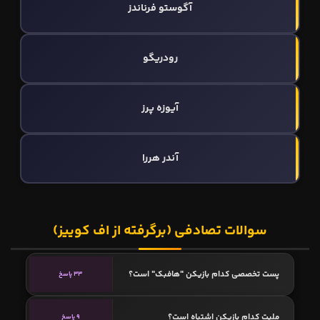
آگوستو فرناندز
رودریگو
آیوزه پرز
آندر هررا
سوالات تصادفی (برگرفته از اف کوییز)
پست تخصصی کدام بازیکن "هافبک" است؟
33 پاسخ
ملیت کدام بازیکن اشتباه است؟
9 پاسخ