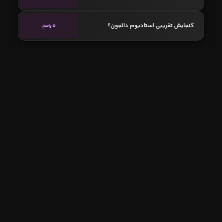
گنجایش تقریبی استادیوم دائجون؟
5 پاسخ