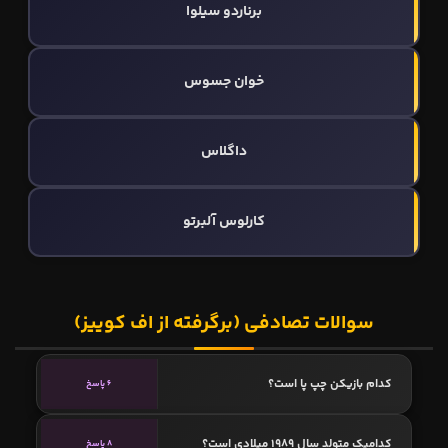
برناردو سیلوا
خوان جسوس
داگلاس
کارلوس آلبرتو
سوالات تصادفی (برگرفته از اف کوییز)
کدام بازیکن چپ پا است؟
6 پاسخ
کدامیک متولد سال 1989 میلادی است؟
8 پاسخ