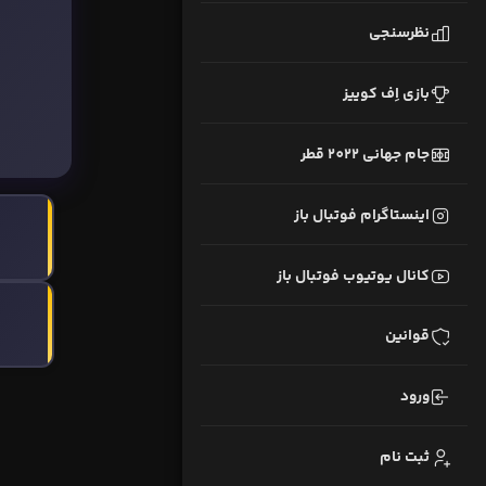
نظرسنجی
بازی اِف کوییز
جام جهانی 2022 قطر
اینستاگرام فوتبال باز
کانال یوتیوب فوتبال باز
قوانین
ورود
ثبت نام