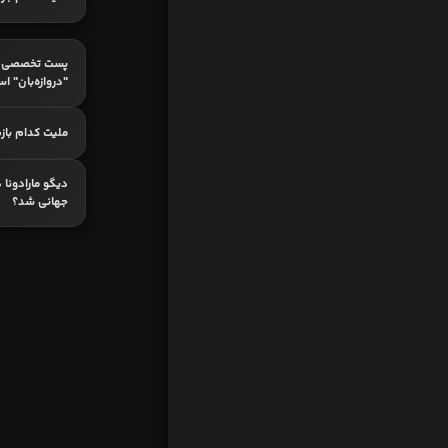
پست تخصصی ک
"دروازه‌بان" ا
ملیت کدام باز
دیگو مارادونا 
جهانی شد؟