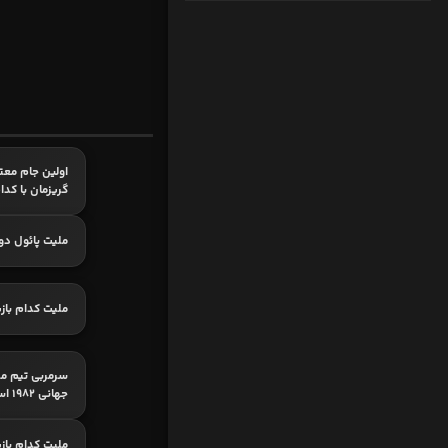
اولین جام معت
گریزمان با کدا
ملیت پائول د
ملیت کدام با
سرمربی تیم مل
جهانی 1982 اسپانیا؟
ملیت کدام با