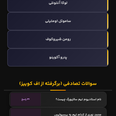
لوکا آنتونلی
ساموئل اومتیتی
رومن شیروکوف
پدرو آکوینو
سوالات تصادفی (برگرفته از اف کوییز)
نام استادیوم تیم سالزبورگ چیست؟
36 پاسخ
محمد نوری از کدام تیم به پرسپولیس