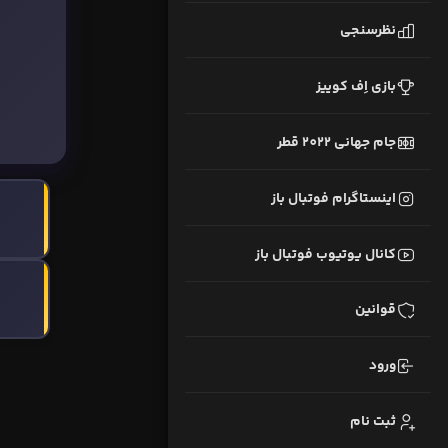
نظرسنجی
بازی اِف کوییز
جام جهانی 2022 قطر
اینستاگرام فوتبال باز
کانال یوتیوب فوتبال باز
قوانین
ورود
ثبت نام