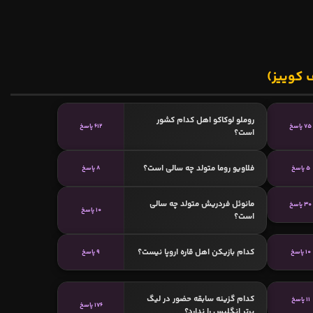
 کوییز)
روملو لوکاکو اهل کدام کشور
75 پاسخ
612 پاسخ
است؟
فلاویو روما متولد چه سالی است؟
5 پاسخ
8 پاسخ
مانوئل فردریش متولد چه سالی
30 پاسخ
10 پاسخ
است؟
کدام بازیکن اهل قاره اروپا نیست؟
10 پاسخ
9 پاسخ
کدام گزینه سابقه حضور در لیگ
11 پاسخ
176 پاسخ
برتر انگلیس را ندارد؟