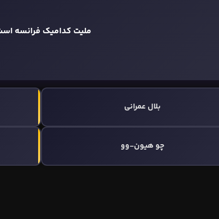
ملیت کدامیک فرانسه اس
بلال عمرانی
چو هیون-وو