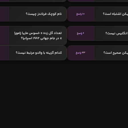
یکن اشتباه است؟
نام کوچک فرناندز چیست؟
10 پاسخ
تعداد گل زده « خسوس ماریا زامورا
انگلیس نیست؟
6 پاسخ
» در جام جهانی 1982 اسپانیا؟
زیکن صحیح است؟
کدام گزینه با والدو مرتبط نیست؟
33 پاسخ