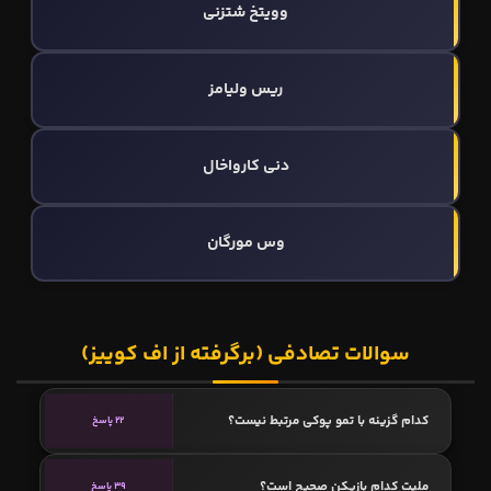
وویتخ شتزنی
ریس وليامز
دنی کارواخال
وس مورگان
سوالات تصادفی (برگرفته از اف کوییز)
کدام گزینه با تمو پوکی مرتبط نیست؟
22 پاسخ
ملیت کدام بازیکن صحیح است؟
39 پاسخ