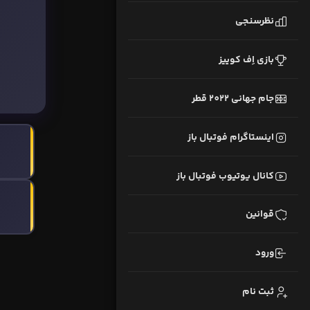
نظرسنجی
بازی اِف کوییز
جام جهانی 2022 قطر
اینستاگرام فوتبال باز
کانال یوتیوب فوتبال باز
قوانین
ورود
ثبت نام