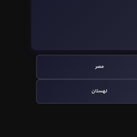
مصر
لهستان