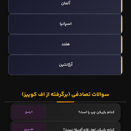
آلمان
اسپانیا
هلند
آرژانتین
سوالات تصادفی (برگرفته از اف کوییز)
کدام بازیکن چپ پا است؟
6 پاسخ
کدام بازیکن اهل قاره آفریقا نیست؟
46 پاسخ