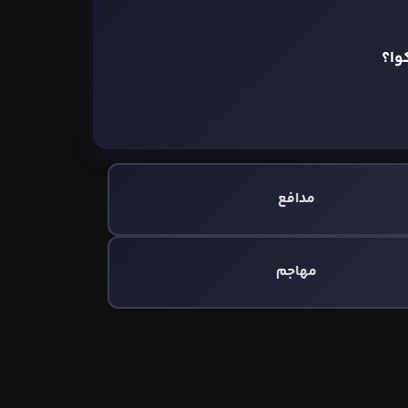
وا؟
مدافع
مهاجم