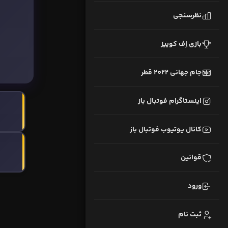
نظرسنجی
بازی اِف کوییز
جام جهانی 2022 قطر
اینستاگرام فوتبال باز
کانال یوتیوب فوتبال باز
قوانین
ورود
ثبت نام