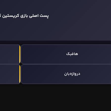
پست اصلی بازی کریستین ک
هافبک
دروازه‌بان