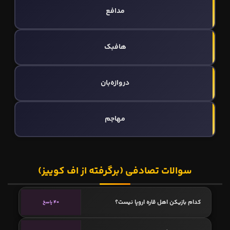
مدافع
هافبک
دروازه‌بان
مهاجم
سوالات تصادفی (برگرفته از اف کوییز)
کدام بازیکن اهل قاره اروپا نیست؟
40 پاسخ