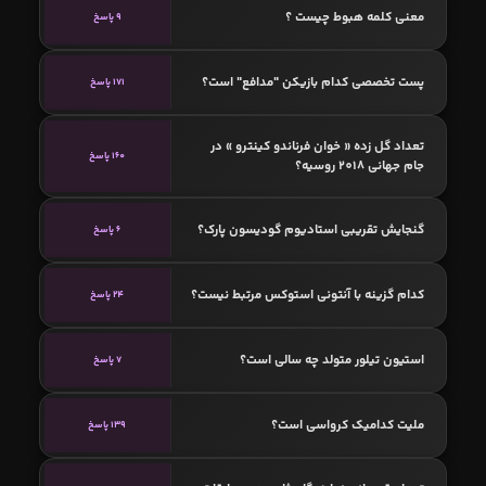
معنی کلمه هبوط چیست ؟
9 پاسخ
پست تخصصی کدام بازیکن "مدافع" است؟
171 پاسخ
تعداد گل زده « خوان فرناندو کینترو » در
160 پاسخ
جام جهانی 2018 روسیه؟
گنجایش تقریبی استادیوم گودیسون پارک؟
6 پاسخ
کدام گزینه با آنتونی استوکس مرتبط نیست؟
24 پاسخ
استیون تیلور متولد چه سالی است؟
7 پاسخ
ملیت کدامیک کرواسی است؟
139 پاسخ