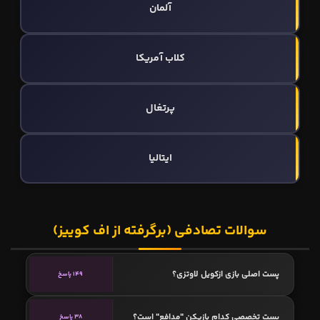
آلمان
کلاب آمریکا
پرتغال
ایتالیا
سوالات تصادفی (برگرفته از اف کوییز)
پست اصلی بازی ازکویل لاوتزی؟
149 پاسخ
پست تخصصی کدام بازیکن "مدافع" است؟
38 پاسخ