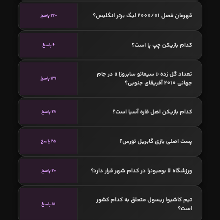
قهرمان فصل 2000/01 لیگ برتر انگلیس؟
220 پاسخ
کدام بازیکن چپ پا است؟
6 پاسخ
تعداد گل زده « سیمائو سابروزا » در جام
131 پاسخ
جهانی 2010 آفریقای جنوبی؟
کدام بازیکن اهل قاره آسیا است؟
28 پاسخ
پست اصلی بازی گابریل تورس؟
25 پاسخ
ورزشگاه لا بومبونرا در کدام شهر قرار دارد؟
20 پاسخ
تیم کاشیوا ریسول متعلق به کدام کشور
81 پاسخ
است؟