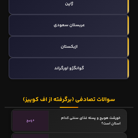
ژاپن
عربستان سعودی
ازبکستان
گوانگژو اورگراند
سوالات تصادفی (برگرفته از اف کوییز)
خورشت هویج و پسته غذای سنتی کدام
6 پاسخ
استان است؟