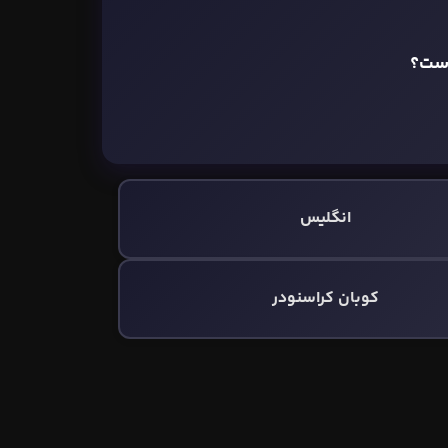
است؟
انگلیس
کوبان کراسنودر