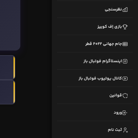
نظرسنجی
بازی اِف کوییز
جام جهانی 2022 قطر
اینستاگرام فوتبال باز
کانال یوتیوب فوتبال باز
قوانین
ورود
ثبت نام