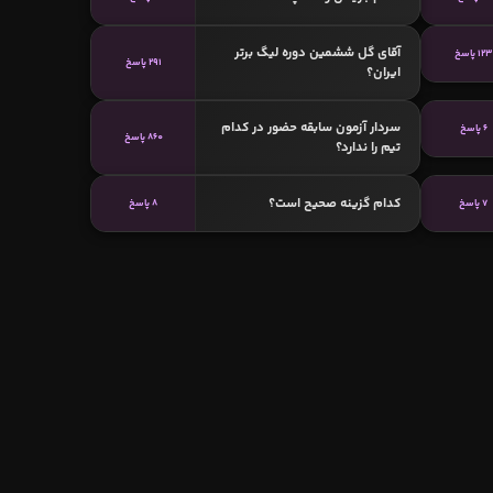
آقای گل ششمین دوره لیگ برتر
123 پاسخ
291 پاسخ
ایران؟
سردار آزمون سابقه حضور در کدام
6 پاسخ
860 پاسخ
تیم را ندارد؟
کدام گزینه صحیح است؟
7 پاسخ
8 پاسخ