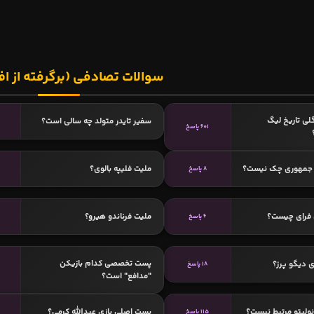
سوالات تصادفی (برگرفته از اف
گلی تاریخ لیگ
سفیر تایدر متولد چه سالی است؟
601 پاسخ
 جمهوری چک نیست؟
ملیت فلیپه بالوی؟
8 پاسخ
فرای چیست؟
ملیت فرناندو هیرو؟
6 پاسخ
3
پست تخصصی کدام بازیکن
 دیگو پرز؟
18 پاسخ
"مدافع" است؟
نولیتو مرتبط نیست؟
پست اصلی بازی عبدالله کرمی؟
115 پاسخ