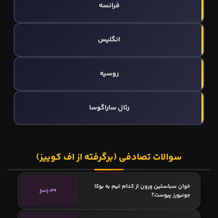
فرانسه
انگلیس
روسیه
رئال ساراگوسا
سوالات تصادفی (برگرفته از اف کوییز)
خوان سباستین ورون از کدام تیم به بوکا
149 پاسخ
جونیورز پیوست؟