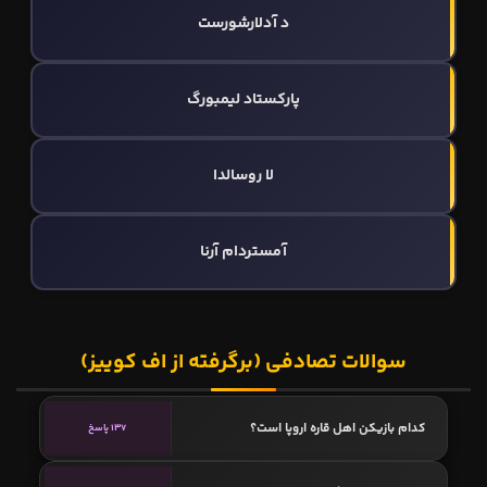
د آدلارشورست
پارکستاد لیمبورگ
لا روسالدا
آمستردام آرنا
سوالات تصادفی (برگرفته از اف کوییز)
کدام بازیکن اهل قاره اروپا است؟
137 پاسخ