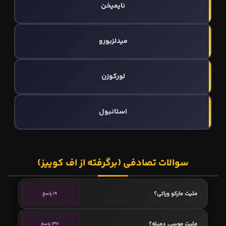
نایمیخن
میدلزبورو
لورکوزن
استانبول
سوالات تصادفی (برگرفته از اف کوییز)
ملیت مارکو وراتی؟
19 پاسخ
ملیت موسی دمبله؟
137 پاسخ