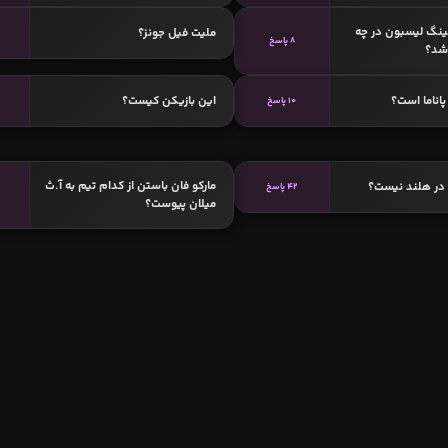
ینگ لیسبون در چه
ملیت فیل جونز؟
8 پاسخ
شد؟
اناما است؟
این بازیکن کیست؟
10 پاسخ
1
مارکو فان باستن از کدام تیم به آ.ث
 در هلند نیست؟
42 پاسخ
میلان پیوست؟