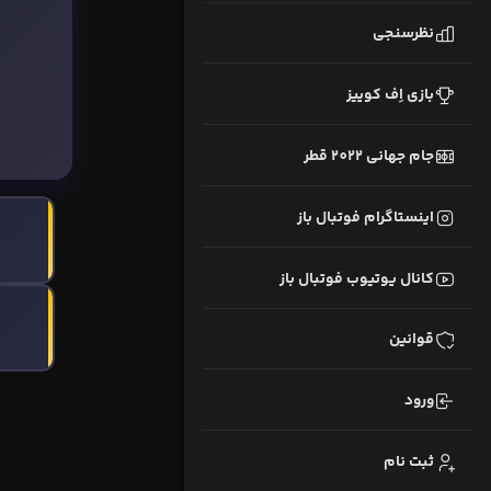
نظرسنجی
بازی اِف کوییز
جام جهانی 2022 قطر
اینستاگرام فوتبال باز
کانال یوتیوب فوتبال باز
قوانین
ورود
ثبت نام