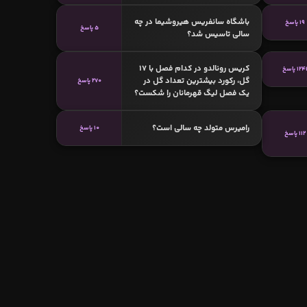
باشگاه سانفریس هیروشیما در چه
19 پاسخ
5 پاسخ
سالی تاسیس شد؟
کریس رونالدو در کدام فصل با 17
124 پاسخ
گل، رکورد بیشترین تعداد گل‌ در
270 پاسخ
یک فصل لیگ قهرمانان را شکست؟
رامیرس متولد چه سالی است؟
10 پاسخ
112 پاسخ