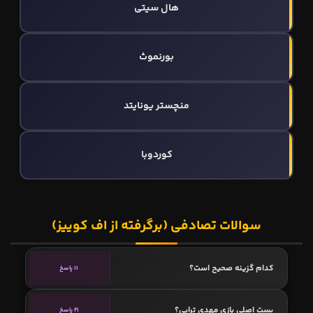
هال سیتی
بورنموث
منچستر یونایتد
کوردوبا
سوالات تصادفی (برگرفته از اف کوییز)
کدام گزینه صحیح است؟
11 پاسخ
پست اصلی بازی مهدی ترابی؟
21 پاسخ