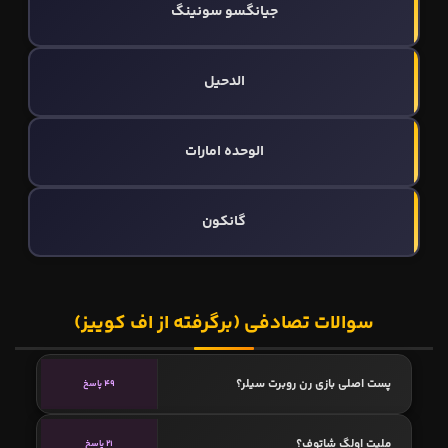
جیانگسو سونینگ
الدحیل
الوحده امارات
گانکون
سوالات تصادفی (برگرفته از اف کوییز)
پست اصلی بازی رن روبرت سیلر؟
49 پاسخ
ملیت اولگ شاتوف؟
21 پاسخ