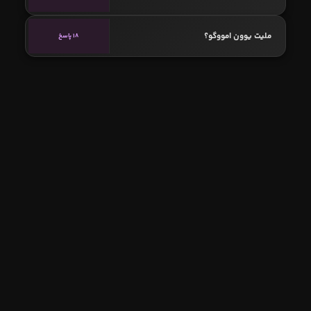
ملیت یوون امووگو؟
18 پاسخ