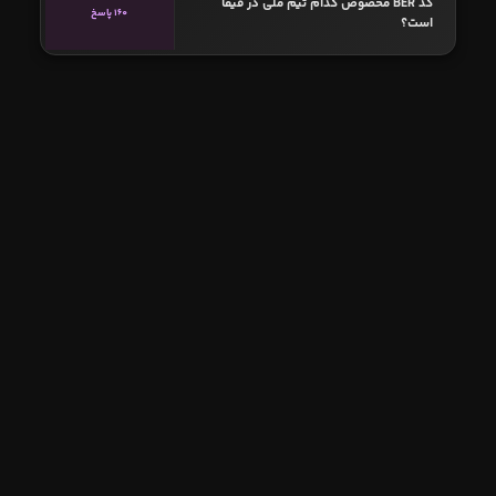
کد BER مخصوص کدام تیم ملی در فیفا
160 پاسخ
است؟