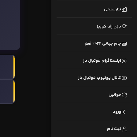
نظرسنجی
بازی اِف کوییز
جام جهانی 2022 قطر
اینستاگرام فوتبال باز
کانال یوتیوب فوتبال باز
قوانین
ورود
ثبت نام