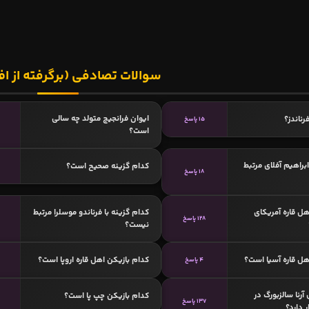
سوالات تصادفی (برگرفته از اف
ایوان فرانجیچ متولد چه سالی
ناندز؟
15 پاسخ
است؟
ابراهیم آفلای مرتبط
کدام گزینه صحیح است؟
18 پاسخ
هل قاره آمریکای
کدام گزینه با فرناندو موسلرا مرتبط
128 پاسخ
نیست؟
هل قاره آسیا است؟
کدام بازیکن اهل قاره اروپا است؟
4 پاسخ
آرنا سالزبورگ در
کدام بازیکن چپ پا است؟
137 پاسخ
 دارد؟