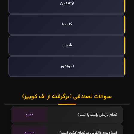
آرژانتین
کلمبیا
شیلی
اکوادور
سوالات تصادفی (برگرفته از اف کوییز)
کدام بازیکن راست پا است؟
6 پاسخ
استادیوم والکاس در کدام کشور است؟
114 پاسخ