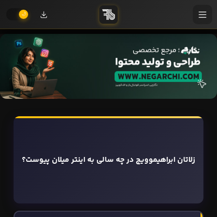
زلاتان ابراهیموویچ در چه سالی به اینتر میلان پیوست؟