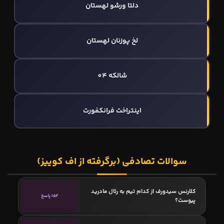
دلتا ورشو لهستان
لخ پوزنان لهستان
شالکه 04
اینتراخت فرانکفورت
سوالات تصادفی (برگرفته از اف کوییز)
کلارنس سیدورف از کدام تیم به رئال مادرید
152 پاسخ
پیوست؟