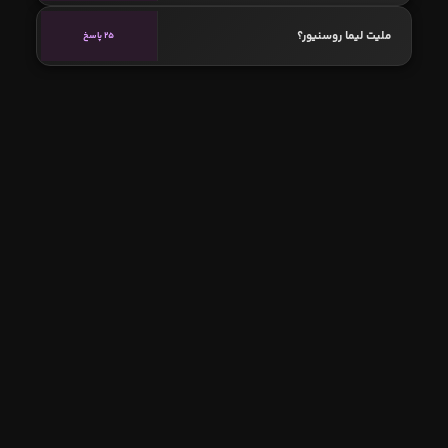
ملیت لیما روسنیور؟
25 پاسخ