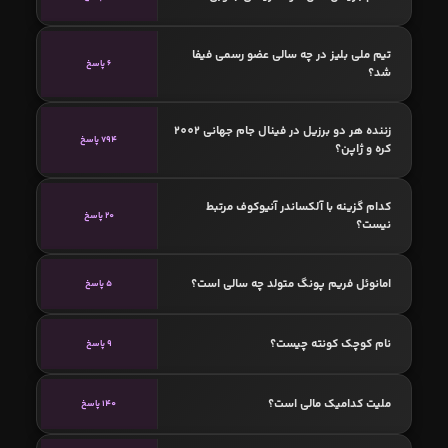
تیم ملی بلیز در چه سالی عضو رسمی فیفا
6 پاسخ
شد؟
زننده هر دو برزیل در فینال جام جهانی 2002
794 پاسخ
کره و ژاپن؟
کدام گزینه با آلکساندر آنیوکوف مرتبط
20 پاسخ
نیست؟
امانوئل فریم پونگ متولد چه سالی است؟
5 پاسخ
نام کوچک کونته چیست؟
9 پاسخ
ملیت کدامیک مالی است؟
140 پاسخ