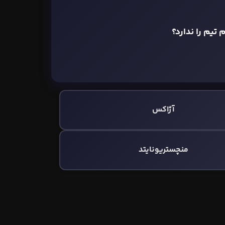
تیم را ندارد؟
آژاکس
منچستریونایتد