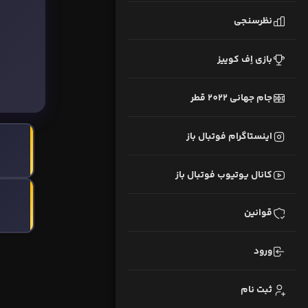
نظرسنجی
بازی اِف کوییز
جام جهانی 2022 قطر
اینستاگرام فوتبال باز
کانال یوتیوب فوتبال باز
قوانین
ورود
ثبت نام