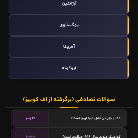
آرژانتین
یوگسلاوی
آمریکا
اروگوئه
سوالات تصادفی (برگرفته از اف کوییز)
کدام بازیکن اهل قاره اروپا است؟
32 پاسخ
کدامیک متولد سال 1986 میلادی است؟
10 پاسخ