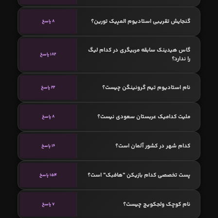
گنجایش تقریبی استادیوم المپیک تورین؟
8 پاسخ
گاس هیدینک سابقه مربیگری در کدام لیگ
182 پاسخ
را ندارد؟
نام استادیوم تیم گرونینگن چیست؟
22 پاسخ
ملیت کدامیک عربستان سعودی نیست؟
8 پاسخ
کدام شهر در کشور آلمان است؟
16 پاسخ
پست تخصصی کدام بازیکن "هافبک" است؟
154 پاسخ
نام کوچک ولجکویچ چیست؟
7 پاسخ