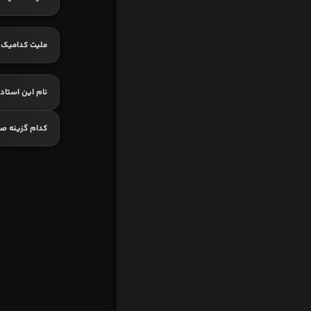
ملیت کدامیک
نام این استا
کدام گزینه ص