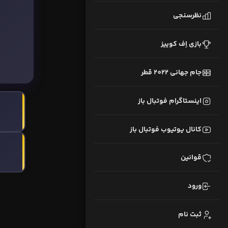
نظرسنجی
بازی اِف کوییز
جام جهانی 2022 قطر
اینستاگرام فوتبال باز
کانال یوتیوب فوتبال باز
قوانین
ورود
ثبت نام