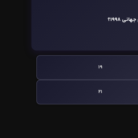
ی 1998؟
19
21