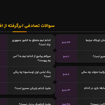
سوالات تصادفی (برگرفته از اف
جان اوبلاک مرتبط
کدام تیم متعلق به کشور جمهوری
144 پاسخ
چک است؟
میرالم پیانیچ از کدام تیم به آ اس
حیح است؟
7 پاسخ
رم پیوست؟
زالیدا متولد چه سالی
رنگ لباس اول اوساسونا چه رنگی
5 پاسخ
است؟
ابقه بازی در کدام
ملیت کدام بازیکن صحیح است؟
173 پاسخ
ژاپن نیست؟
ملیت کدامیک برزیل نیست؟
45 پاسخ