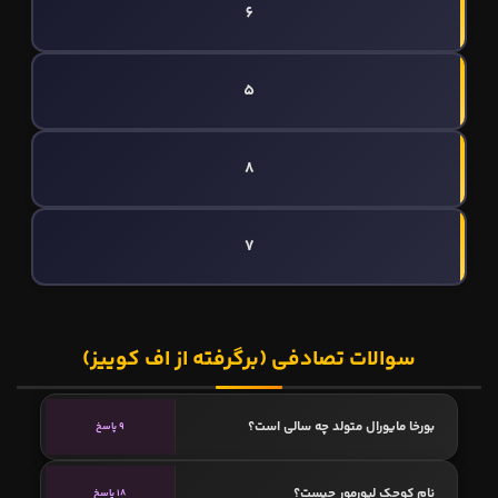
6
5
8
7
سوالات تصادفی (برگرفته از اف کوییز)
بورخا مایورال متولد چه سالی است؟
9 پاسخ
نام کوچک لیورمور چیست؟
18 پاسخ