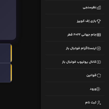
نظرسنجی
بازی اِف کوییز
جام جهانی 2022 قطر
اینستاگرام فوتبال باز
کانال یوتیوب فوتبال باز
قوانین
ورود
ثبت نام