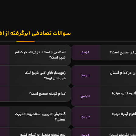
سوالات تصادفی (برگرفته از اف
استادیوم استاد دو ژرلاند در کدام
زیکن صحیح است؟
9 پاسخ
شهر است؟
ن در کدام استان
رکورددار آقای گلی تاریخ لیگ
11 پاسخ
قهرمانان اروپا؟
ندره کاریو مرتبط
کدام گزینه صحیح است؟
18 پاسخ
ایتز آربیلا مرتبط
گنجایش تقریبی استادیوم المپیک
12 پاسخ
هفئی؟
تیم لیورنو متعلق به کدام کشور
یکن اشتباه است؟
5 پاسخ